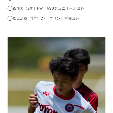
◯森龍大（2年）FW ASGジュニオール出身
◯松田治樹（1年）DF ブリンク京都出身