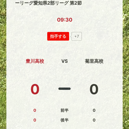
ーリーグ愛知県2部リーグ 第2節
09:30
拍手する
+7
豊川高校
VS
菊里高校
0
0
0
前半
0
0
後半
0