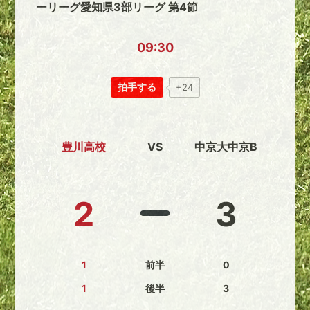
ーリーグ愛知県3部リーグ 第4節
09:30
拍手する
+24
豊川高校
VS
中京大中京B
2
3
1
前半
0
1
後半
3