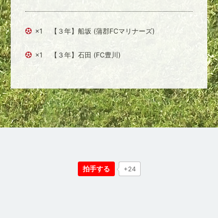
×1
【３年】船坂 (蒲郡FCマリナーズ)
×1
【３年】石田 (FC豊川)
拍手する
+24