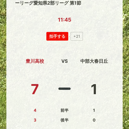
ーリーグ愛知県2部リーグ 第1節
11:45
拍手する
+21
豊川高校
VS
中部大春日丘
7
1
4
前半
1
3
後半
0