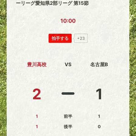
ーリーグ愛知県2部リーグ 第15節
10:00
拍手する
+23
豊川高校
VS
名古屋B
2
1
1
前半
1
1
後半
0