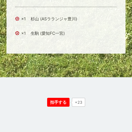
×1
杉山 (ASラランジャ豊川)
×1
生駒 (愛知FC一宮)
拍手する
+23