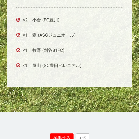
×2
小倉 (FC豊川)
×1
森 (ASGジュニオール)
×1
牧野 (刈谷81FC)
×1
屋山 (SC豊田ペレニアル)
拍手する
+15