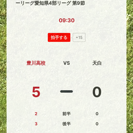
ーリーグ愛知県4部リーグ 第9節
09:30
拍手する
+15
豊川高校
VS
天白
5
0
2
前半
0
3
後半
0