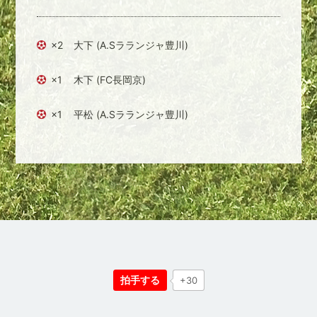
×2
大下 (A.Sラランジャ豊川)
×1
木下 (FC長岡京)
×1
平松 (A.Sラランジャ豊川)
拍手する
+30