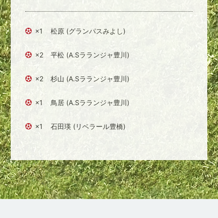
×1
松原 (グランパスみよし)
×2
平松 (A.Sラランジャ豊川)
×2
杉山 (A.Sラランジャ豊川)
×1
鳥居 (A.Sラランジャ豊川)
×1
石田瑛 (リベラール豊橋)