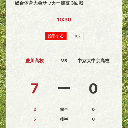
総合体育大会サッカー競技 3回戦
10:30
拍手する
+102
豊川高校
VS
中京大中京高校
7
0
2
前半
0
5
後半
0