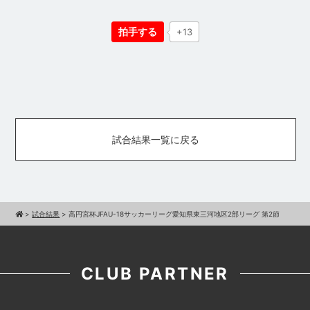
拍手する
+13
試合結果一覧に戻る
>
試合結果
>
高円宮杯JFAU-18サッカーリーグ愛知県東三河地区2部リーグ 第2節
CLUB PARTNER