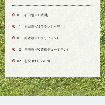
×1
石田陽 (FC豊川)
×1
羽田野 (ASラランジャ豊川)
×1
鈴木渡 (FCグリフォン)
×2
岡崎蒼 (FC豊橋デューミラン)
×2
村松 (BLOSSON)