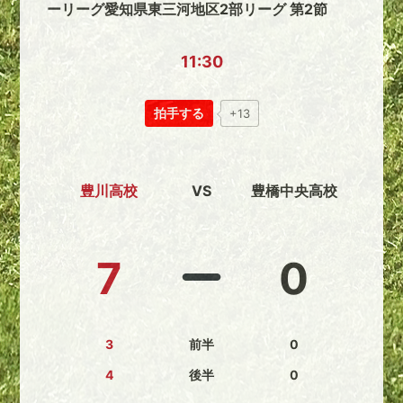
ーリーグ愛知県東三河地区2部リーグ 第2節
11:30
拍手する
+13
豊川高校
VS
豊橋中央高校
7
0
3
前半
0
4
後半
0