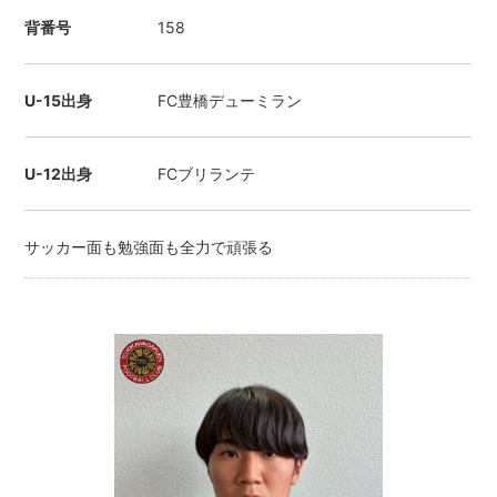
背番号
158
U-15出身
FC豊橋デューミラン
U-12出身
FCブリランテ
サッカー面も勉強面も全力で頑張る