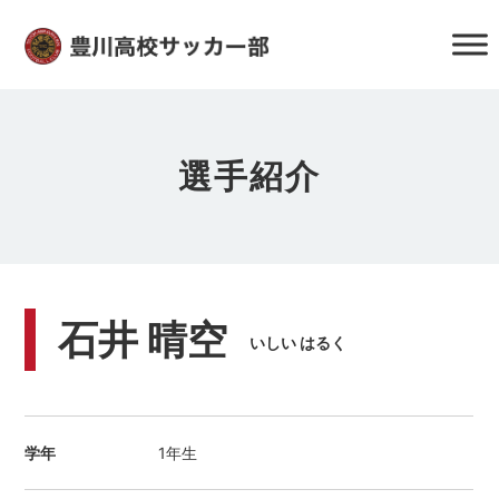
選手紹介
石井 晴空
いしい はるく
学年
1年生